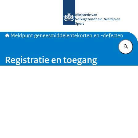
Naar de homepage van Meldpunt gen
Ministerie van
Volksgezondheid, Welzijn en
Sport
Meldpunt geneesmiddelentekorten en -defecten
Vu
Registratie en toegang