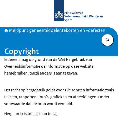
Naar de homepage van Meldpunt gen
Ministerie van
Volksgezondheid, Welzijn en
Sport
Meldpunt geneesmiddelentekorten en -defecten
Vu
Copyright
Iedereen mag op grond van de Wet Hergebruik van
Overheidsinformatie de informatie op deze website
hergebruiken, tenzij anders is aangegeven.
Het recht op hergebruik geldt voor alle soorten informatie zoals
teksten, rapporten, foto’s, grafieken en afbeeldingen. Onder
voorwaarde dat de bron wordt vermeld.
Hergebruik is toegestaan tenzij: