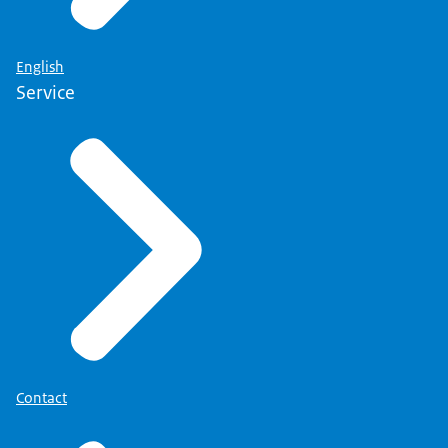
Meer informatie over uw rechten vindt u op de
pagina
'Privacy' (link opent in nieuw tabblad)
.
English
Service
Contact