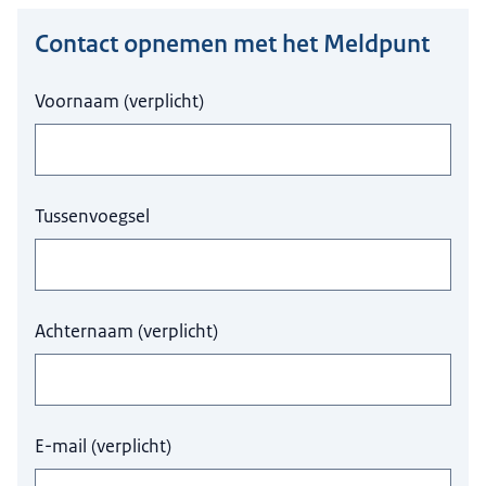
Contact opnemen met het Meldpunt
Hier niets invullen a.u.b.
Voornaam
(
verplicht
)
Tussenvoegsel
Achternaam
(
verplicht
)
E-mail
(
verplicht
)